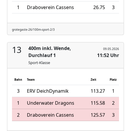
1
Draboverein Cassens
26.75
3
grotegaste-26/100m-sport-2/3
13
400m inkl. Wende,
09.05.2026
Durchlauf 1
11:52 Uhr
Sport-Klasse
Bahn
Team
Zeit
Platz
3
ERV DeichDynamik
113.27
1
1
Underwater Dragons
115.58
2
2
Draboverein Cassens
125.57
3