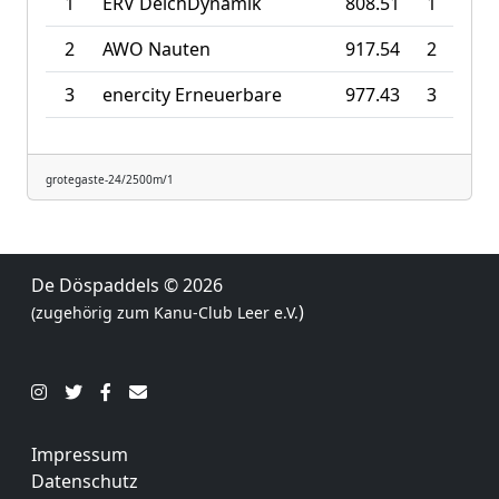
1
ERV DeichDynamik
808.51
1
2
AWO Nauten
917.54
2
3
enercity Erneuerbare
977.43
3
grotegaste-24/2500m/1
De Döspaddels
© 2026
)
(zugehörig zum
Kanu-Club Leer e.V.
Impressum
Datenschutz