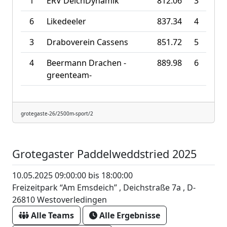
1
ERV DeichDynamik
812.06
3
6
Likedeeler
837.34
4
3
Draboverein Cassens
851.72
5
4
Beermann Drachen -
889.98
6
greenteam-
grotegaste-26/2500m-sport/2
Grotegaster Paddelweddstried 2025
10.05.2025 09:00:00 bis 18:00:00
Freizeitpark “Am Emsdeich” , Deichstraße 7a , D-
26810 Westoverledingen
Alle Teams
Alle Ergebnisse