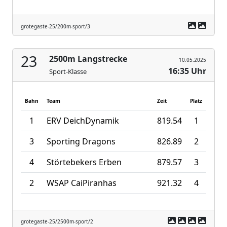
grotegaste-25/200m-sport/3
23
2500m Langstrecke
10.05.2025
16:35 Uhr
Sport-Klasse
Bahn
Team
Zeit
Platz
1
ERV DeichDynamik
819.54
1
3
Sporting Dragons
826.89
2
4
Störtebekers Erben
879.57
3
2
WSAP CaiPiranhas
921.32
4
grotegaste-25/2500m-sport/2