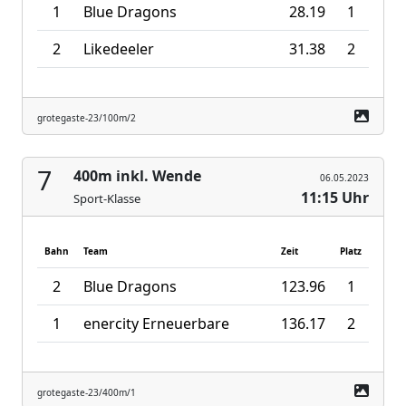
1
Blue Dragons
28.19
1
2
Likedeeler
31.38
2
grotegaste-23/100m/2
7
400m inkl. Wende
06.05.2023
11:15 Uhr
Sport-Klasse
Bahn
Team
Zeit
Platz
2
Blue Dragons
123.96
1
1
enercity Erneuerbare
136.17
2
grotegaste-23/400m/1