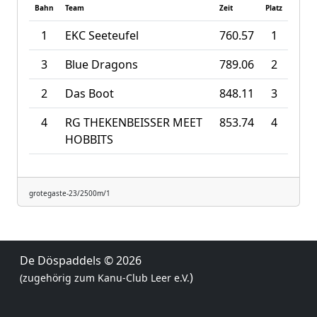
Bahn
Team
Zeit
Platz
1
EKC Seeteufel
760.57
1
3
Blue Dragons
789.06
2
2
Das Boot
848.11
3
4
RG THEKENBEISSER MEET
853.74
4
HOBBITS
grotegaste-23/2500m/1
De Döspaddels
© 2026
)
(zugehörig zum
Kanu-Club Leer e.V.