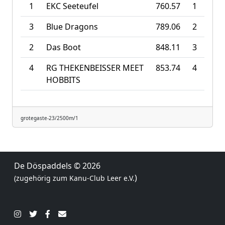
1
EKC Seeteufel
760.57
1
3
Blue Dragons
789.06
2
2
Das Boot
848.11
3
4
RG THEKENBEISSER MEET
853.74
4
HOBBITS
grotegaste-23/2500m/1
De Döspaddels
© 2026
)
(zugehörig zum
Kanu-Club Leer e.V.