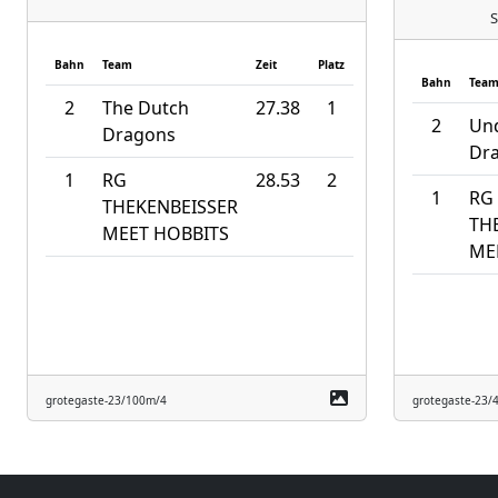
S
Bahn
Team
Zeit
Platz
Bahn
Tea
2
The Dutch
27.38
1
2
Un
Dragons
Dr
1
RG
28.53
2
1
RG
THEKENBEISSER
TH
MEET HOBBITS
ME
grotegaste-23/100m/4
grotegaste-23/