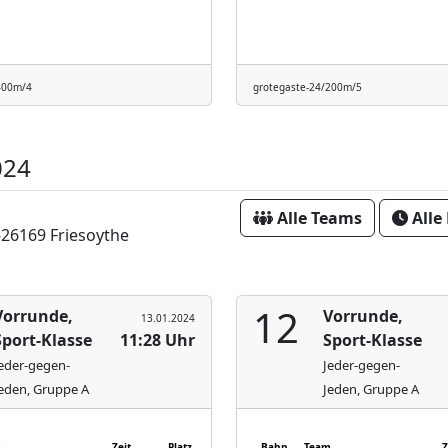
400m/4
grotegaste-24/200m/5
024
Alle Teams
Alle
-26169 Friesoythe
12
Vorrunde,
Vorrunde,
13.01.2024
Sport-Klasse
11:28 Uhr
Sport-Klasse
eder-gegen-
Jeder-gegen-
eden, Gruppe A
Jeden, Gruppe A
m
Zeit
Platz
Bahn
Team
Z