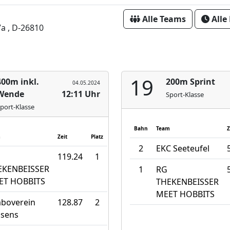
Alle Teams
Alle
7a , D-26810
19
400m inkl.
200m Sprint
04.05.2024
Wende
12:11 Uhr
Sport-Klasse
port-Klasse
Bahn
Team
Z
m
Zeit
Platz
2
EKC Seeteufel
119.24
1
EKENBEISSER
1
RG
ET HOBBITS
THEKENBEISSER
MEET HOBBITS
boverein
128.87
2
ssens