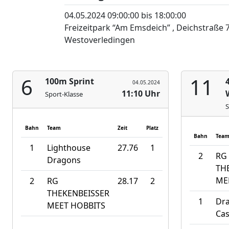
04.05.2024 09:00:00 bis 18:00:00
Freizeitpark “Am Emsdeich” , Deichstraße 
Westoverledingen
6
11
100m Sprint
04.05.2024
11:10 Uhr
Sport-Klasse
S
Bahn
Team
Zeit
Platz
Bahn
Tea
1
Lighthouse
27.76
1
2
RG
Dragons
TH
ME
2
RG
28.17
2
THEKENBEISSER
1
Dra
MEET HOBBITS
Ca