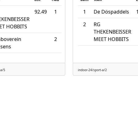
92.49
1
1
De Döspaddels
EKENBEISSER
2
RG
ET HOBBITS
THEKENBEISSER
boverein
2
MEET HOBBITS
ssens
-a/5
indoor-24/sport-a/2