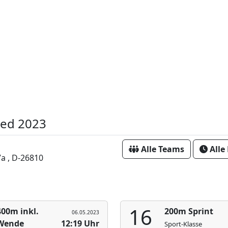
ied 2023
Alle Teams
Alle
7a , D-26810
16
400m inkl.
200m Sprint
06.05.2023
Wende
12:19 Uhr
Sport-Klasse