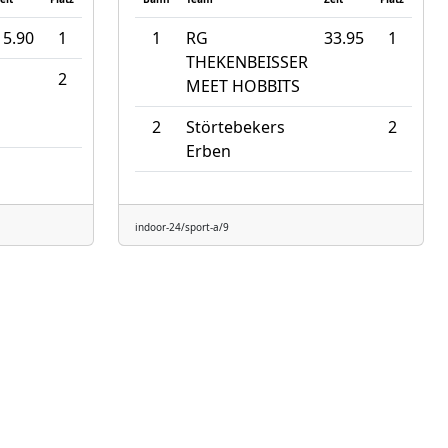
15.90
1
1
RG
33.95
1
THEKENBEISSER
2
MEET HOBBITS
2
Störtebekers
2
Erben
indoor-24/sport-a/9