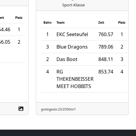
Sport-Klasse
eit
Platz
Bahn
Team
Zeit
Platz
54.46
1
1
EKC Seeteufel
760.57
1
56.05
2
3
Blue Dragons
789.06
2
2
Das Boot
848.11
3
4
RG
853.74
4
THEKENBEISSER
MEET HOBBITS
grotegaste-23/2500m/1