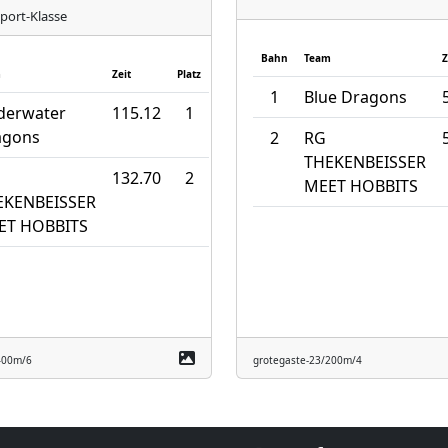
port-Klasse
Bahn
Team
Z
m
Zeit
Platz
1
Blue Dragons
derwater
115.12
1
agons
2
RG
THEKENBEISSER
132.70
2
MEET HOBBITS
EKENBEISSER
ET HOBBITS
400m/6
grotegaste-23/200m/4